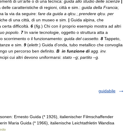
ementi
di
un
'
arte
o
di
una
tecnica:
guida
allo
studio
delle
scienze
|
a
delle
caratteristiche
di
regioni
,
città
e
sim
.
:
guida
della
Francia
;
na
la
via
da
seguire:
fare
da
guida
a
qlcu
.
;
prendere
qlcu
.
per
tiche
di
una
città
,
di
un
museo
e
sim
.
|
Guida
alpina
,
che
a
certa
difficoltà
.
6
(
fig
.
)
Chi
con
il
proprio
esempio
mostra
ad
altri
uo
popolo
.
7
In
varie
tecnologie
,
oggetto
o
struttura
atta
a
lo
scorrimento
o
il
funzionamento:
guida
del
cassetto
.
8
Tappeto
,
tanze
e
sim
.
9
(
elettr
.
)
Guida
d
'
onda
,
tubo
metallico
che
convoglia
ungo
un
percorso
ben
definito
.
B
in
funzione
di
agg
.
inv
.
ncipi
cui
altri
devono
uniformarsi:
stato
–
g
;
partito
–
g
.
guidabile
onen: Ernesto Guida (* 1926), italienischer Filmschaffender
erin Maria Guida (* 1966), italienische Leichtathletin Wandisa
edia