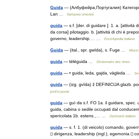
Guida
— (Албуфейра,Португалия) Категория
Lan …
Каталог отелей
guida
— s.f. [der. di guidare ]. 1. a. [attivit
da corsa] pilotaggio. b. [attività di chi è pre
governo, leadership.… …
Enciclopedia Italiana
Guida
— (ital., spr. gwīda), s. Fuge …
Meyer
guida
— téléguida …
Dictionnaire des rimes
guida
— • guida, leda, gajda, vägleda …
Sv
guida
— (izg. gvȋda) ž DEFINICIJA glazb. 
jezični portal
guida
— guì·da s.f. FO 1a. il guidare, spec. 
guida, cabina o sedile occupati dal conducent
spericolata 1b. estens.,… …
Dizionario italiano
guida
— s. f. 1. (di veicolo) comando, governo
□ dirigenza, leadership (ingl.), egemonia □ 