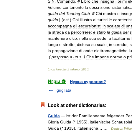
SIN
.
Comando
.
4
Libro
che
insegna
i
primi
el
Volume
contenente
la
descrizione
sistematic
guida
del
Touring
Club
.
5
Chi
mostra
o
inseg
guida
|
(
est
.
)
Chi
illustra
ai
turisti
le
caratteris
accompagna
gli
escursionisti
in
scalate
di
un
la
strada
da
percorrere:
è
stato
la
guida
del
s
mantenere
qlco
.
nella
sua
sede
,
a
facilitarne
lungo
e
stretto
,
disteso
su
scale
,
in
corridoi
,
s
la
propagazione
di
onde
elettromagnetiche
l
(
posposto
a
un
s
. )
Che
impone
norme
o
pri
Enciclopedia
di
italiano
.
2013
.
Игры ⚽
Нужна курсовая?
gugliata
Look at other dictionaries:
Guida
— ist der Familienname folgender Pers
Gloria Guida (* 1955), italienische Schauspiel
Guida (* 1935), italienische… …
Deutsch Wikip