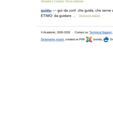
Sinonimi e Contrari. Terza edizione
guida-
— guì·da conf. che guida, che serve a g
ETIMO: da guidare …
Dizionario italiano
© Academic, 2000-2026
Contact us:
Technical Support
,
Dictionaries export
, created on PHP,
Joomla,
Dr