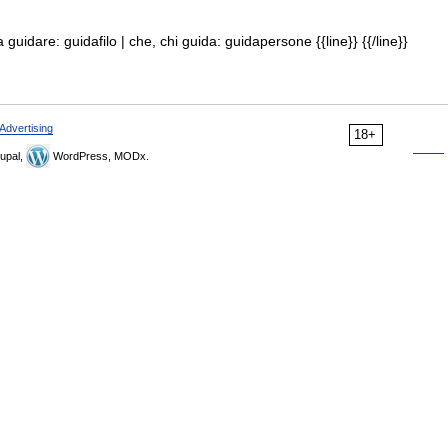
uidare: guidafilo | che, chi guida: guidapersone {{line}} {{/line}}
Advertising
18+
upal,
WordPress, MODx.