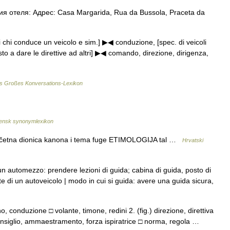
 отеля: Адрес: Casa Margarida, Rua da Bussola, Praceta da
à di chi conduce un veicolo e sim.] ▶◀ conduzione, [spec. di veicoli
posto a dare le direttive ad altri] ▶◀ comando, direzione, dirigenza,
s Großes Konversations-Lexikon
ensk synonymlexikon
početna dionica kanona i tema fuge ETIMOLOGIJA tal …
Hrvatski
un automezzo: prendere lezioni di guida; cabina di guida, posto di
e di un autoveicolo | modo in cui si guida: avere una guida sicura,
, conduzione □ volante, timone, redini 2. (fig.) direzione, direttiva
consiglio, ammaestramento, forza ispiratrice □ norma, regola …