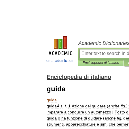
Academic Dictionarie
en-academic.com
Enciclopedia di italiano
Enciclopedia di italiano
guida
guida
guida
A
s
.
f
.
1
Azione
del
guidare
(
anche
fig
.
)
:
imparare
a
condurre
un
automezzo
|
Posto
d
guida
o
ha
funzione
di
guidare
(
anche
fig
.
)
:
l
strumenti
,
apparecchiature
e
sim
.
che
perme