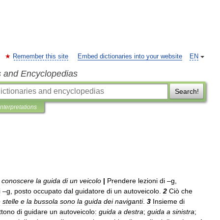
Remember this site
Embed dictionaries into your website
EN
s and Encyclopedias
Search!
Interpretations
conoscere
la
guida
di
un
veicolo
|
Prendere
lezioni
di
–
g
,
i
–
g
,
posto
occupato
dal
guidatore
di
un
autoveicolo
.
2
Ciò
che
e
stelle
e
la
bussola
sono
la
guida
dei
naviganti
.
3
Insieme
di
ttono
di
guidare
un
autoveicolo:
guida
a
destra
;
guida
a
sinistra
;